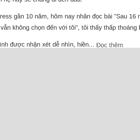
xpress gần 10 năm, hôm nay nhân đọc bài "Sau 16 
ẫn không chọn đến với tôi", tôi thấy thấp thoáng
hình được nhận xét dễ nhìn, hiền...
Đọc thêm
 23 Người và 10 Bot (1 Ahrefs, 6 Semrush, 2 Apple
Camxuc.net