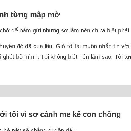
mình từng mập mờ
hỉ chờ để bấm gửi nhưng sợ lắm nên chưa biết phải
yện đó đã qua lâu. Giờ tôi lại muốn nhắn tin với
 ghét bỏ mình. Tôi không biết nên làm sao. Tôi từ
ới tôi vì sợ cảnh mẹ kế con chồng
n hệ này sẽ chẳng đi đến đâu.