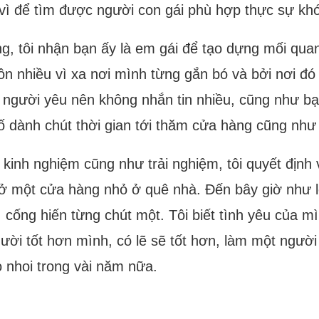
 vì để tìm được người con gái phù hợp thực sự kh
g, tôi nhận bạn ấy là em gái để tạo dựng mối qua
uồn nhiều vì xa nơi mình từng gắn bó và bởi nơi đó
ó người yêu nên không nhắn tin nhiều, cũng như bạ
 cố dành chút thời gian tới thăm cửa hàng cũng nh
ủ kinh nghiệm cũng như trải nghiệm, tôi quyết định
 một cửa hàng nhỏ ở quê nhà. Đến bây giờ như lờ
, cống hiến từng chút một. Tôi biết tình yêu của 
i tốt hơn mình, có lẽ sẽ tốt hơn, làm một người a
ỏ nhoi trong vài năm nữa.