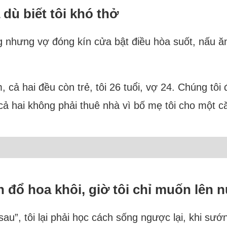
 dù biết tôi khó thở
ng nhưng vợ đóng kín cửa bật điều hòa suốt, nấu 
 cả hai đều còn trẻ, tôi 26 tuổi, vợ 24. Chúng tô
cả hai không phải thuê nhà vì bố mẹ tôi cho một c
án đổ hoa khôi, giờ tôi chỉ muốn lên n
u”, tôi lại phải học cách sống ngược lại, khi sướ