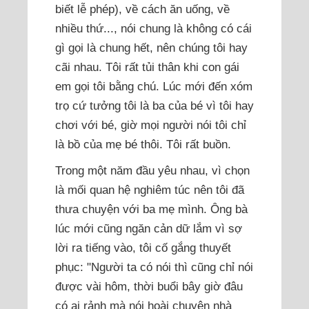
biết lễ phép), về cách ăn uống, về
nhiều thứ..., nói chung là không có cái
gì gọi là chung hết, nên chúng tôi hay
cãi nhau. Tôi rất tủi thân khi con gái
em gọi tôi bằng chú. Lúc mới đến xóm
trọ cứ tưởng tôi là ba của bé vì tôi hay
chơi với bé, giờ mọi người nói tôi chỉ
là bồ của mẹ bé thôi. Tôi rất buồn.
Trong một năm đầu yêu nhau, vì chọn
là mối quan hệ nghiêm túc nên tôi đã
thưa chuyện với ba mẹ mình. Ông bà
lúc mới cũng ngăn cản dữ lắm vì sợ
lời ra tiếng vào, tôi cố gắng thuyết
phục: "Người ta có nói thì cũng chỉ nói
được vài hôm, thời buổi bây giờ đâu
có ai rảnh mà nói hoài chuyện nhà