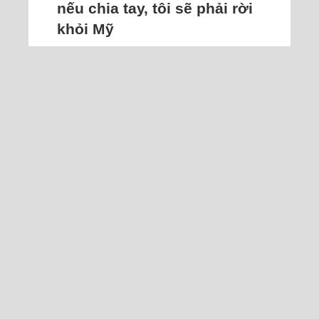
nếu chia tay, tôi sẽ phải rời
khỏi Mỹ
Tôi không muốn trở về khi tương lai
còn dang dở nhưng cũng không biết
phải tiếp tục thế nào với một người
như vậy.
Tôi quen bạn trai được hơn một năm
rưỡi. Sáu tháng đầu, anh ấy mập mờ,
chẳng chịu chính thức nên tôi hỏi
thẳng: "Nếu muốn quen thì quen đàng
hoàng, đừng lập lờ". Sau đó anh dẫn
tôi về ra mắt gia đình, mẹ và anh trai
anh ở cùng, từ đó tôi gần như ở lại
nhà anh...
Đọc thêm