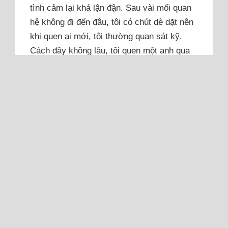
tình cảm lại khá lận đận. Sau vài mối quan
hệ không đi đến đâu, tôi có chút dè dặt nên
khi quen ai mới, tôi thường quan sát kỹ.
Cách đây không lâu, tôi quen một anh qua
bạn bè. Anh hiền lành, nói...
Đọc thêm
Mỗi lần cãi nhau với tôi, anh lại
vay tiền đi chơi cờ bạc
Anh chụp ảnh gửi tôi mỗi khi vay tiền chơi
cờ bạc rồi hỏi tôi vừa lòng chưa.
Lúc mới quen, anh tốt với tôi lắm, thường
xuyên nhắn tin và mua đồ tặng tôi, chở tôi
đi chơi. Sau này anh chơi tài xỉu trên mạng