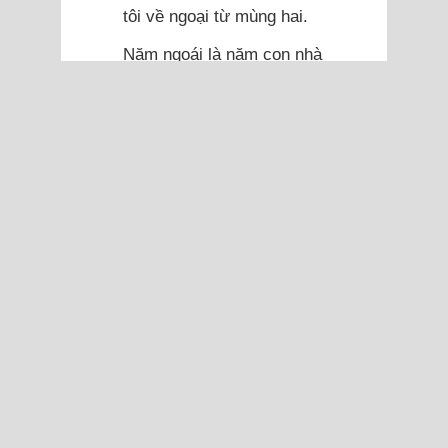
tôi về ngoại từ mùng hai.
Năm ngoái là năm con nhà
cậu, em trai mẹ chồng
cưới. Bà dặn tháng sau
cưới thì hai vợ chồng về.
Đợt đó con cậu cưới là
thứ bảy và chủ nhật. Tối
hôm thứ sáu bà điện nói
với chồng tôi cái gì đó, chỉ
thấy chồng tôi khó chịu
nhưng tôi hỏi thì anh
không nói. Nửa tiếng sau,
bà gọi cho tôi, hỏi mấy giờ
hai vợ chồng về quê. Tôi
nói sáng mai cho con ăn
xong, khoảng 8 giờ xuất