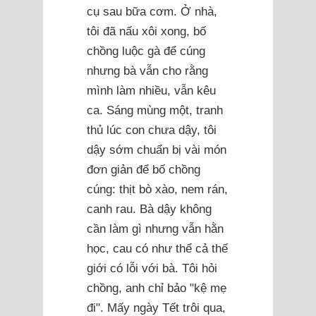
cụ sau bữa cơm. Ở nhà,
tôi đã nấu xôi xong, bố
chồng luộc gà để cúng
nhưng bà vẫn cho rằng
mình làm nhiều, vẫn kêu
ca. Sáng mùng một, tranh
thủ lúc con chưa dậy, tôi
dậy sớm chuẩn bị vài món
đơn giản để bố chồng
cúng: thịt bò xào, nem rán,
canh rau. Bà dậy không
cần làm gì nhưng vẫn hằn
học, cau có như thể cả thế
giới có lỗi với bà. Tôi hỏi
chồng, anh chỉ bảo "kệ mẹ
đi". Mấy ngày Tết trôi qua,