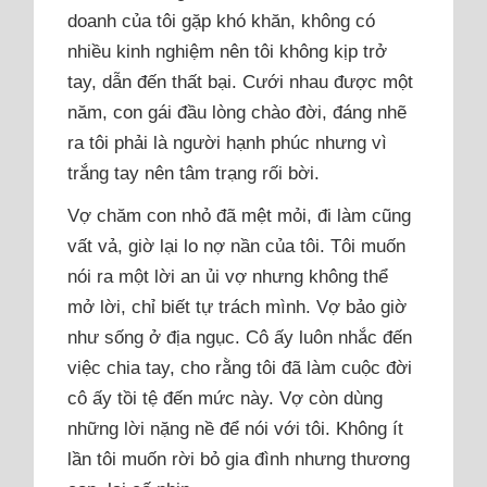
doanh của tôi gặp khó khăn, không có
nhiều kinh nghiệm nên tôi không kịp trở
tay, dẫn đến thất bại. Cưới nhau được một
năm, con gái đầu lòng chào đời, đáng nhẽ
ra tôi phải là người hạnh phúc nhưng vì
trắng tay nên tâm trạng rối bời.
Vợ chăm con nhỏ đã mệt mỏi, đi làm cũng
vất vả, giờ lại lo nợ nần của tôi. Tôi muốn
nói ra một lời an ủi vợ nhưng không thể
mở lời, chỉ biết tự trách mình. Vợ bảo giờ
như sống ở địa ngục. Cô ấy luôn nhắc đến
việc chia tay, cho rằng tôi đã làm cuộc đời
cô ấy tồi tệ đến mức này. Vợ còn dùng
những lời nặng nề để nói với tôi. Không ít
lần tôi muốn rời bỏ gia đình nhưng thương