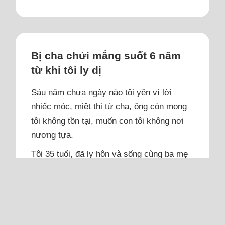
Bị cha chửi mắng suốt 6 năm
từ khi tôi ly dị
Sáu năm chưa ngày nào tôi yên vì lời
nhiếc móc, miệt thị từ cha, ông còn mong
tôi không tồn tại, muốn con tôi không nơi
nương tựa.
Tôi 35 tuổi, đã ly hôn và sống cùng ba mẹ
ruột được 6 năm rồi. Quãng thời gian qua
là chuỗi ngày nhiều nước mắt của tôi và
con. May mắn con tôi còn nhỏ nên chưa
nhận thức nhiều về sự bất hạnh mình gặp
phải. Từ khi ly hôn, chồng cũ rất ít khi về