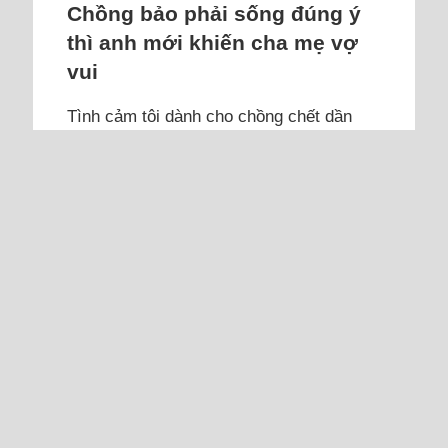
Chồng bảo phải sống đúng ý
thì anh mới khiến cha mẹ vợ
vui
Tình cảm tôi dành cho chồng chết dần
theo thời gian, cùng những lời trách móc,
sự thiếu tôn trọng cha mẹ tôi.
Tôi lấy chồng ba năm, con trai hai tuổi.
Chúng tôi yêu và cưới dù gia đình, bạn bè
tôi không ai ủng hộ. Lúc đó tôi 27 tuổi, chỉ
nghĩ đến chuyện lấy chồng chứ chưa suy
nghĩ sâu xa. Gia đình lo ngại cho tương
lai của tôi vì anh chưa có công việc ổn
định, không chí hướng, gia cảnh...
Đọc thêm