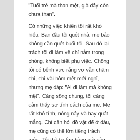
"Tuổi trẻ mà than mệt, già đây còn
chưa than".
Có những việc khiến tôi rất khó
hiểu. Ban đầu tôi quét nhà, mẹ bảo
không cần quét buổi tối. Sau đó lại
trách tôi đi làm về chỉ nằm trong
phòng, không biết phụ việc. Chồng
tôi có bênh vực rằng vợ vẫn chăm
chỉ, chỉ vài hôm mệt mới nghỉ,
nhưng mẹ đáp: "Ai đi làm mà không
mệt". Càng sống chung, tôi càng
cảm thấy sợ tính cách của mẹ. Mẹ
rất khó tính, nóng nảy và hay quát
mắng. Chỉ cần hỏi đồ vật để ở đâu,
mẹ cũng có thể lớn tiếng trách
móc. Tôi thà tự tìm hàng giờ còn