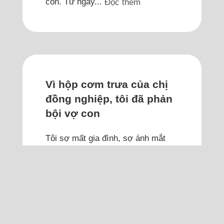
con. Từ ngày...
Đọc thêm
Vì hộp cơm trưa của chị
đồng nghiệp, tôi đã phản
bội vợ con
Tôi sợ mất gia đình, sợ ánh mắt
trong veo của các con, nhưng cũng
không đủ mạnh mẽ để rời xa người
phụ nữ kia.
Tôi 37 tuổi, có hai con nhỏ. Mỗi
chiều đi làm về, thấy chúng ríu rít