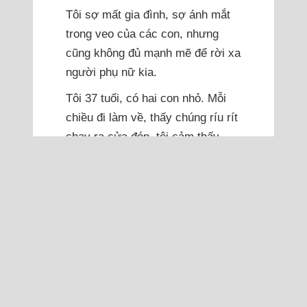
Tôi sợ mất gia đình, sợ ánh mắt
trong veo của các con, nhưng
cũng không đủ mạnh mẽ để rời xa
người phụ nữ kia.
Tôi 37 tuổi, có hai con nhỏ. Mỗi
chiều đi làm về, thấy chúng ríu rít
chạy ra cửa đón, tôi cảm thấy
mình là người đàn ông may mắn.
Vợ tôi không khéo léo chuyện nấu
nướng, nhiều khi cơm tối chỉ là
đồ nấu sẵn mua dọc đường. Tôi
đã quen với điều đó, tự nhủ chỉ...
Đọc thêm