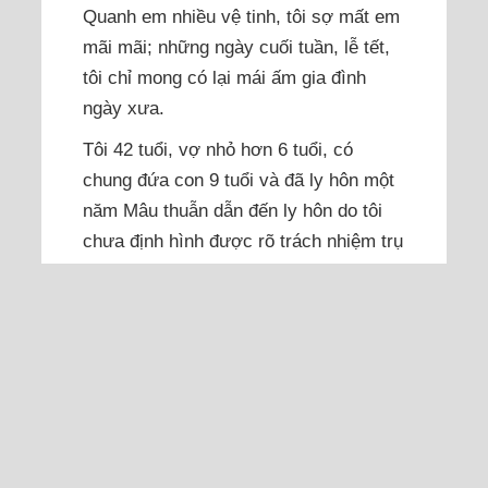
Quanh em nhiều vệ tinh, tôi sợ mất em
mãi mãi; những ngày cuối tuần, lễ tết,
tôi chỉ mong có lại mái ấm gia đình
ngày xưa.
Tôi 42 tuổi, vợ nhỏ hơn 6 tuổi, có
chung đứa con 9 tuổi và đã ly hôn một
năm Mâu thuẫn dẫn đến ly hôn do tôi
chưa định hình được rõ trách nhiệm trụ
cột gia đình, còn mải chơi với bạn bè
vì những cuộc vui không hồi kết. Có
một lần tôi đã đi với phụ nữ...
Đọc thêm