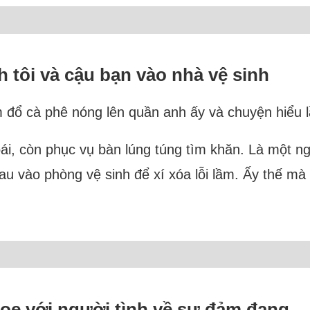
 tôi và cậu bạn vào nhà vệ sinh
m đổ cà phê nóng lên quần anh ấy và chuyện hiểu 
oái, còn phục vụ bàn lúng túng tìm khăn. Là một ng
u vào phòng vệ sinh để xí xóa lỗi lầm. Ấy thế mà l
oe với người tình về sự đảm đang