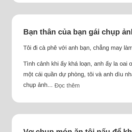
Bạn thân của bạn gái chụp ảnh
Tôi đi cà phê với anh bạn, chẳng may là
Tình cảnh khi ấy khá loạn, anh ấy la oai 
một cái quần dự phòng, tôi và anh dìu nha
chụp ảnh...
Đọc thêm
Vợ chụp món ăn tôi nấu để kh