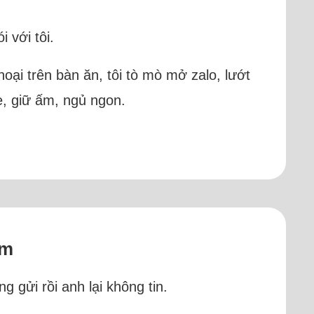
 với tôi.
ại trên bàn ăn, tôi tò mò mở zalo, lướt
e, giữ ấm, ngủ ngon.
am
g gửi rồi anh lại không tin.