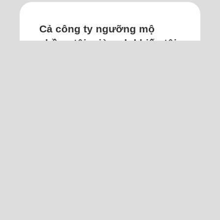
Cả công ty ngưỡng mộ
chồng tôi, giờ anh khiến tôi
mất ngủ
Tôi đang mang bầu bé thứ hai, bàng
hoàng khi chồng có nhiều hành vi bí
ẩn.
Hai tuần nay tôi phát hiện anh cài
zalo, lạ một điều là tin nhắn báo mã
xác nhận liên tục. Điều đó chứng tỏ
anh truy cập zalo rồi xóa tài khoản
nhằm xóa hết dấu vết nhắn tin hay gọi
điện cho ai đó. Tò mò, tôi nhắn mã
xác nhận để mở lại phần mềm thì rất