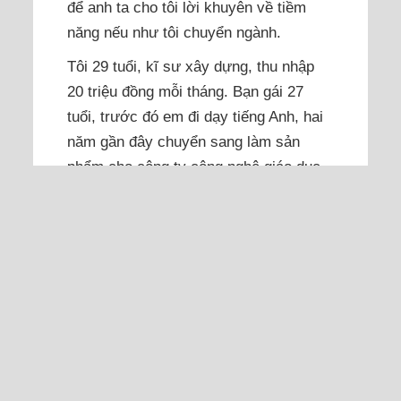
để anh ta cho tôi lời khuyên về tiềm
năng nếu như tôi chuyển ngành.
Tôi 29 tuổi, kĩ sư xây dựng, thu nhập
20 triệu đồng mỗi tháng. Bạn gái 27
tuổi, trước đó em đi dạy tiếng Anh, hai
năm gần đây chuyển sang làm sản
phẩm cho công ty công nghệ giáo dục,
hiện em học văn bằng hai ngành công
nghệ thông tin. Thu nhập của em gần
bằng tôi. Chúng tôi yêu nhau 5...
Đọc thêm
Tôi ngưỡng mộ cô giúp việc