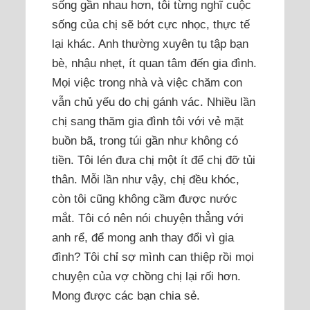
sống gần nhau hơn, tôi từng nghĩ cuộc
sống của chị sẽ bớt cực nhọc, thực tế
lại khác. Anh thường xuyên tụ tập bạn
bè, nhậu nhẹt, ít quan tâm đến gia đình.
Mọi việc trong nhà và việc chăm con
vẫn chủ yếu do chị gánh vác. Nhiều lần
chị sang thăm gia đình tôi với vẻ mặt
buồn bã, trong túi gần như không có
tiền. Tôi lén đưa chị một ít để chị đỡ tủi
thân. Mỗi lần như vậy, chị đều khóc,
còn tôi cũng không cầm được nước
mắt. Tôi có nên nói chuyện thẳng với
anh rể, để mong anh thay đổi vì gia
đình? Tôi chỉ sợ mình can thiệp rồi mọi
chuyện của vợ chồng chị lại rối hơn.
Mong được các bạn chia sẻ.