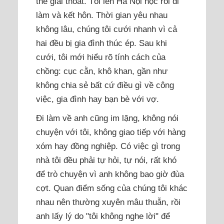
thể giải thoát. Tôi lên Hà Nội học rồi đi
làm và kết hôn. Thời gian yêu nhau
không lâu, chúng tôi cưới nhanh vì cả
hai đều bị gia đình thúc ép. Sau khi
cưới, tôi mới hiểu rõ tính cách của
chồng: cục cằn, khô khan, gần như
không chia sẻ bất cứ điều gì về công
việc, gia đình hay bạn bè với vợ.
Đi làm về anh cũng im lặng, không nói
chuyện với tôi, không giao tiếp với hàng
xóm hay đồng nghiệp. Có việc gì trong
nhà tôi đều phải tự hỏi, tự nói, rất khó
để trò chuyện vì anh không bao giờ đùa
cợt. Quan điểm sống của chúng tôi khác
nhau nên thường xuyên mâu thuẫn, rồi
anh lấy lý do "tôi không nghe lời" để