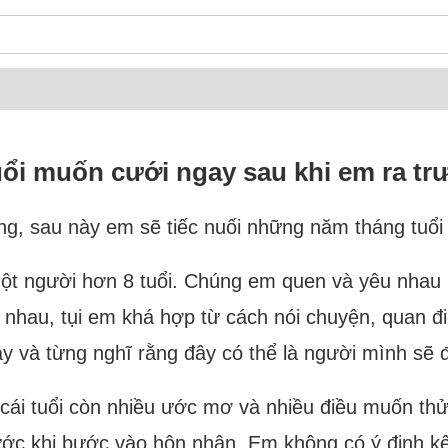
tuổi muốn cưới ngay sau khi em ra t
g, sau này em sẽ tiếc nuối những năm tháng tuổi 
 một người hơn 8 tuổi. Chúng em quen và yêu nha
 nhau, tụi em khá hợp từ cách nói chuyện, quan 
ày và từng nghĩ rằng đây có thể là người mình sẽ đ
cái tuổi còn nhiều ước mơ và nhiều điều muốn th
c khi bước vào hôn nhân. Em không có ý định kết 