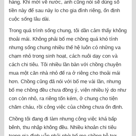
hàng. Khi mới về nước, anh cũng nói sẽ dùng số
tiền này để sau này lo cho gia đình riêng, ổn định
cuộc sống lâu dài.
Trong quá trình sống chung, tôi dần cảm thấy không
thoải mái. Không phải bố mẹ chồng quá khó tính
nhưng sống chung nhiều thế hệ luôn có những va
chạm nhỏ trong sinh hoạt, cách nuôi dạy con và
cách chi tiêu. Tôi nhiều lần bàn với chồng chuyện
mua một căn nhà nhỏ để ra ở riêng cho thoải mái
hơn. Chồng cũng đã nói với bố mẹ vài lần, nhưng
bố mẹ chồng đều chưa đồng ý, viện nhiều lý do như
con còn nhỏ, ra riêng tốn kém, ở chung cho tiện
chăm cháu, rồi công việc của chồng chưa ổn định.
Chồng tôi đang đi làm nhưng công việc khá bấp
bênh, thu nhập không đều. Nhiều khoản chi tiêu
trong gia đình vẫn phải nhờ bố mẹ chồng hỗ trợ