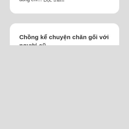
Chồng kể chuyện chăn gối với
người cũ
Tôi bảo không muốn biết quá nhiều để
tránh bị ám ảnh, anh nói muốn tôi hiểu rõ
về anh và khẳng định giờ chỉ yêu tôi.
Vợ chồng tôi kết hôn được 10 tháng sau
hơn hai năm tìm hiểu. Chồng hơn tôi bốn
tuổi, là người đĩnh đạc nhưng khá gia
trưởng. Khi yêu, chúng tôi không soi mói
quá khứ của nhau, dù tôi biết anh từng có
vài mối tình. Cuộc sống hôn nhân của tôi