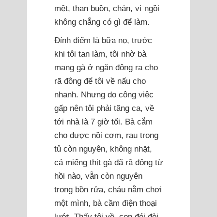
mệt, than buồn, chán, vì ngồi
không chẳng có gì để làm.
Đỉnh điểm là bữa nọ, trước
khi tôi tan làm, tôi nhờ bà
mang gà ở ngăn đông ra cho
rã đông để tôi về nấu cho
nhanh. Nhưng do công việc
gấp nên tôi phải tăng ca, về
tới nhà là 7 giờ tối. Bà cắm
cho được nồi cơm, rau trong
tủ còn nguyên, không nhặt,
cả miếng thịt gà đã rã đông từ
hồi nào, vẫn còn nguyên
trong bồn rửa, cháu nằm chơi
một mình, bà cầm điện thoại
lướt. Thấy tôi về, con đói đòi