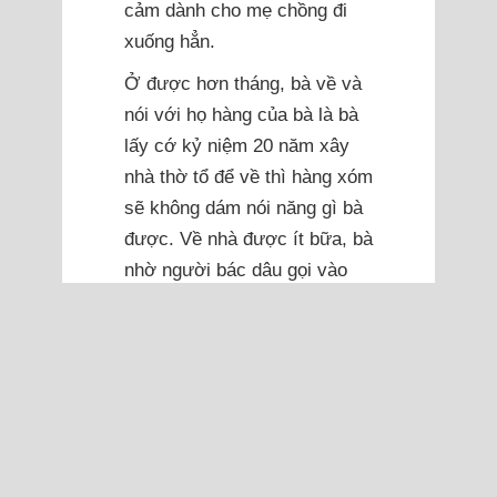
cảm dành cho mẹ chồng đi
xuống hẳn.
Ở được hơn tháng, bà về và
nói với họ hàng của bà là bà
lấy cớ kỷ niệm 20 năm xây
nhà thờ tổ để về thì hàng xóm
sẽ không dám nói năng gì bà
được. Về nhà được ít bữa, bà
nhờ người bác dâu gọi vào
cho chồng tôi, lúc đó đang
vào Nam thăm con, cốt yếu
để tôi nghe thấy. Bà nói với
bác rằng bà buồn phiền tủi
phận vì không có đứa cháu
trai. Bà kêu chúng tôi cố đẻ
thêm đứa nữa, làm IVF, lựa