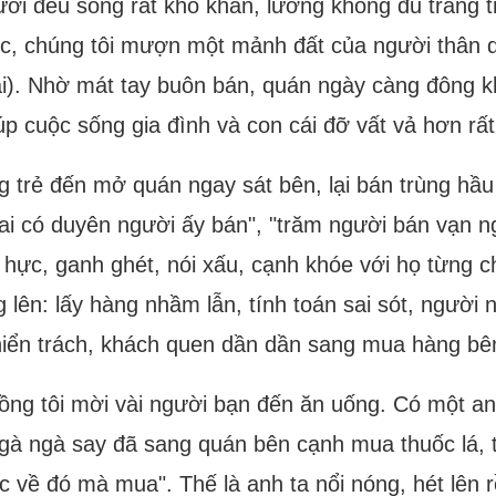
ười đều sống rất khó khăn, lương không đủ trang t
iệc, chúng tôi mượn một mảnh đất của người thân
lại). Nhờ mát tay buôn bán, quán ngày càng đông k
p cuộc sống gia đình và con cái đỡ vất vả hơn rất
g trẻ đến mở quán ngay sát bên, lại bán trùng hầu 
 "ai có duyên người ấy bán", "trăm người bán vạn 
hực, ganh ghét, nói xấu, cạnh khóe với họ từng ch
 lên: lấy hàng nhầm lẫn, tính toán sai sót, người n
hiển trách, khách quen dần dần sang mua hàng bên
ồng tôi mời vài người bạn đến ăn uống. Có một an
ngà ngà say đã sang quán bên cạnh mua thuốc lá, 
c về đó mà mua". Thế là anh ta nổi nóng, hét lên rồ