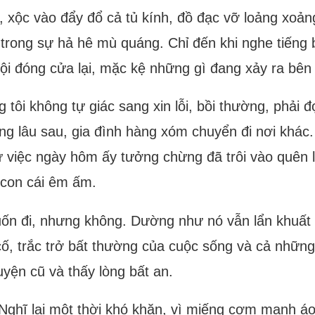
 xộc vào đẩy đổ cả tủ kính, đồ đạc vỡ loảng xoảng
trong sự hả hê mù quáng. Chỉ đến khi nghe tiếng 
vội đóng cửa lại, mặc kệ những gì đang xảy ra bên 
 tôi không tự giác sang xin lỗi, bồi thường, phải
g lâu sau, gia đình hàng xóm chuyển đi nơi khác.
Sự việc ngày hôm ấy tưởng chừng đã trôi vào quên l
 con cái êm ấm.
uốn đi, nhưng không. Dường như nó vẫn lẩn khuất
cố, trắc trở bất thường của cuộc sống và cả nhữn
uyện cũ và thấy lòng bất an.
. Nghĩ lại một thời khó khăn, vì miếng cơm manh áo