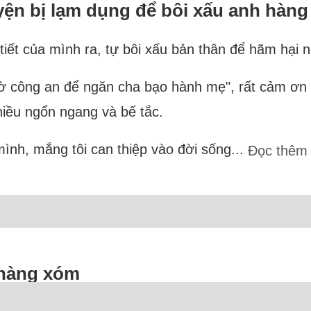
uyện bị lạm dụng để bôi xấu anh hàn
h tiết của mình ra, tự bôi xấu bản thân để hãm hại
i nhờ công an để ngăn cha bạo hành mẹ", rất cảm ơn
nhiều ngổn ngang và bế tắc.
mình, mắng tôi can thiệp vào đời sống...
Đọc thêm
i hàng xóm