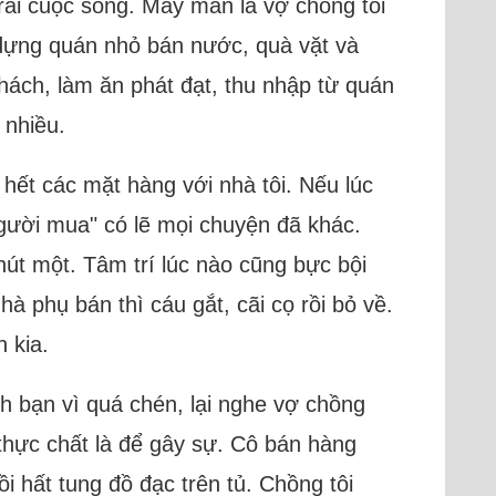
rải cuộc sống. May mắn là vợ chồng tôi
 dựng quán nhỏ bán nước, quà vặt và
hách, làm ăn phát đạt, thu nhập từ quán
 nhiều.
hết các mặt hàng với nhà tôi. Nếu lúc
người mua" có lẽ mọi chuyện đã khác.
út một. Tâm trí lúc nào cũng bực bội
hà phụ bán thì cáu gắt, cãi cọ rồi bỏ về.
 kia.
h bạn vì quá chén, lại nghe vợ chồng
thực chất là để gây sự. Cô bán hàng
i hất tung đồ đạc trên tủ. Chồng tôi