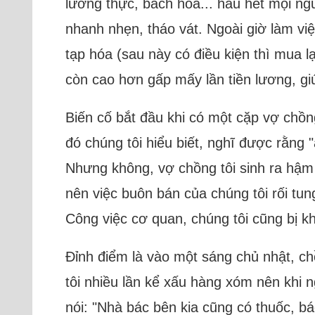
lương thực, bách hóa... hầu hết mọi ng
nhanh nhẹn, tháo vát. Ngoài giờ làm v
tạp hóa (sau này có điều kiện thì mua 
còn cao hơn gấp mấy lần tiền lương, giú
Biến cố bắt đầu khi có một cặp vợ chồn
đó chúng tôi hiểu biết, nghĩ được rằng
Nhưng không, vợ chồng tôi sinh ra hậm 
nên việc buôn bán của chúng tôi rối tung
Công việc cơ quan, chúng tôi cũng bị k
Đỉnh điểm là vào một sáng chủ nhật, ch
tôi nhiều lần kể xấu hàng xóm nên khi 
nói: "Nhà bác bên kia cũng có thuốc, bá