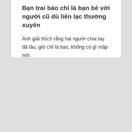
Bạn trai bảo chỉ là bạn bè với
người cũ dù liên lạc thường
xuyên
Anh giải thích rằng hai người chia tay
đã lâu, giờ chỉ là bạn, không có gì mập
mờ.
Tôi 29 tuổi, quen bạn trai gần một năm
dự định cuối năm ra mắt gia đình hai
bên. Gần đây, tôi phát hiện anh hay liên
lạc với người yêu cũ, khi thì hỏi thăm
công việc, khi thì gửi hình ảnh, đôi lúc
còn trò chuyện khá dài. Tôi hỏi thẳng.
Anh giải thích rằng hai người chia tay
đã lâu, giờ chỉ là bạn,...
Đọc thêm