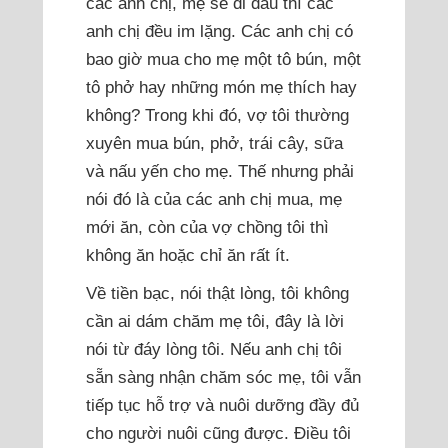
các anh chị, mẹ sẽ đi đâu thì các
anh chị đều im lặng. Các anh chị có
bao giờ mua cho mẹ một tô bún, một
tô phở hay những món mẹ thích hay
không? Trong khi đó, vợ tôi thường
xuyên mua bún, phở, trái cây, sữa
và nấu yến cho mẹ. Thế nhưng phải
nói đó là của các anh chị mua, mẹ
mới ăn, còn của vợ chồng tôi thì
không ăn hoặc chỉ ăn rất ít.
Về tiền bạc, nói thật lòng, tôi không
cần ai dám chăm mẹ tôi, đây là lời
nói từ đáy lòng tôi. Nếu anh chị tôi
sẵn sàng nhận chăm sóc mẹ, tôi vẫn
tiếp tục hỗ trợ và nuôi dưỡng đầy đủ
cho người nuôi cũng được. Điều tôi