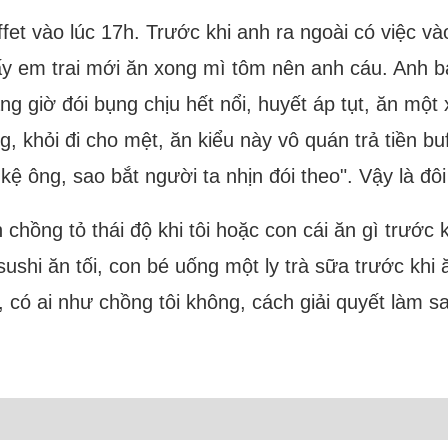
ffet vào lúc 17h. Trước khi anh ra ngoài có việc v
ấy em trai mới ăn xong mì tôm nên anh cáu. Anh bả
ng giờ đói bụng chịu hết nổi, huyết áp tụt, ăn một x
 khỏi đi cho mệt, ăn kiểu này vô quán trả tiền buff
ệ ông, sao bắt người ta nhịn đói theo". Vậy là đôi 
 chồng tỏ thái độ khi tôi hoặc con cái ăn gì trước
sushi ăn tối, con bé uống một ly trà sữa trước khi
i, có ai như chồng tôi không, cách giải quyết làm 