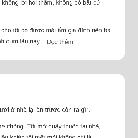
 không lời hỏi thăm, không có bất cứ
n cho tôi có được mái ấm gia đình nên ba
nh dụm lâu nay...
Đọc thêm
i ở nhà lại ăn trước còn ra gì".
mẹ chồng. Tôi mở quầy thuốc tại nhà,
u khiến tôi mệt mỏi không chỉ là...