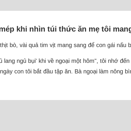
mép khi nhìn túi thức ăn mẹ tôi man
hịt bò, vài quả tim vịt mang sang để con gái nấu 
ủ lang ngủ bụi' khi về ngoại một hôm", tôi nhớ đế
ngày con tôi bắt đầu tập ăn. Bà ngoại làm nông b
tuyến: 13 Người và 11 Bot (9 Semrush, 1 MJ12, 1 