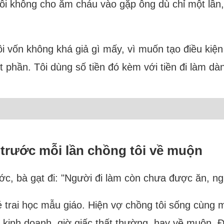
ôi không cho ẵm cháu vào gặp ông dù chỉ một lần,
ôi vốn không khá giả gì mấy, vì muốn tạo điều kiệ
t phần. Tôi dùng số tiền đó kèm với tiền đi làm dà
trước mỗi lần chồng tôi về muộn
, bà gạt đi: "Người đi làm còn chưa được ăn, ngườ
é trai học mẫu giáo. Hiện vợ chồng tôi sống cùng 
inh doanh, giờ giấc thất thường, hay về muộn. Điề