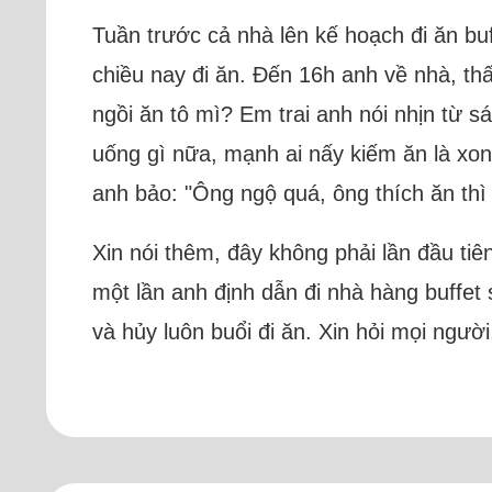
Tuần trước cả nhà lên kế hoạch đi ăn bu
chiều nay đi ăn. Đến 16h anh về nhà, th
ngồi ăn tô mì? Em trai anh nói nhịn từ sá
uống gì nữa, mạnh ai nấy kiếm ăn là xong,
anh bảo: "Ông ngộ quá, ông thích ăn thì k
Xin nói thêm, đây không phải lần đầu tiên
một lần anh định dẫn đi nhà hàng buffet 
và hủy luôn buổi đi ăn. Xin hỏi mọi ngườ