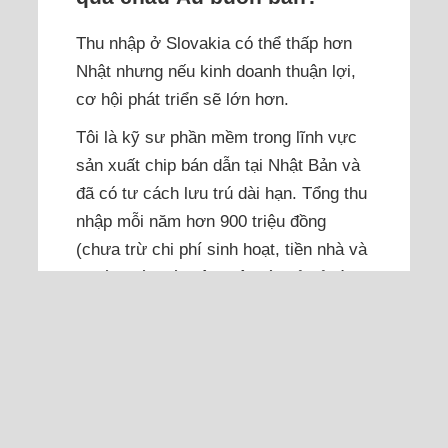
Thu nhập ở Slovakia có thể thấp hơn
Nhật nhưng nếu kinh doanh thuận lợi,
cơ hội phát triển sẽ lớn hơn.
Tôi là kỹ sư phần mềm trong lĩnh vực
sản xuất chip bán dẫn tại Nhật Bản và
đã có tư cách lưu trú dài hạn. Tổng thu
nhập mỗi năm hơn 900 triệu đồng
(chưa trừ chi phí sinh hoạt, tiền nhà và
thuế). Nếu tiết kiệm, tôi có thể để dành
khoảng 500 triệu đồng mỗi năm. Hiện
tôi chưa...
Đọc thêm