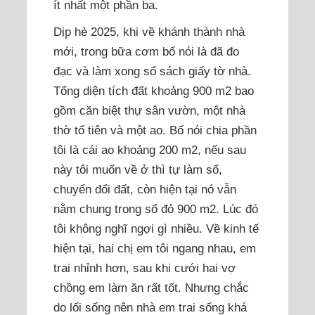
ít nhất một phần ba.
Dịp hè 2025, khi về khánh thành nhà
mới, trong bữa cơm bố nói là đã đo
đạc và làm xong sổ sách giấy tờ nhà.
Tổng diện tích đất khoảng 900 m2 bao
gồm căn biệt thự sân vườn, một nhà
thờ tổ tiên và một ao. Bố nói chia phần
tôi là cái ao khoảng 200 m2, nếu sau
này tôi muốn về ở thì tự làm sổ,
chuyển đổi đất, còn hiện tại nó vẫn
nằm chung trong sổ đỏ 900 m2. Lúc đó
tôi không nghĩ ngợi gì nhiều. Về kinh tế
hiện tại, hai chị em tôi ngang nhau, em
trai nhỉnh hơn, sau khi cưới hai vợ
chồng em làm ăn rất tốt. Nhưng chắc
do lối sống nên nhà em trai sống khá