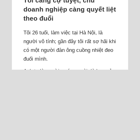
Tôi càng cự tuyệt, chủ
doanh nghiệp càng quyết liệt
theo đuổi
Tôi 26 tuổi, làm việc tại Hà Nội, là
người vô tính; gần đây tôi rất sợ hãi khi
có một người đàn ông cuồng nhiệt đeo
đuổi mình.
Anh ta là người nước ngoài, là bạn của
cấp trên tôi. Tôi phiên dịch giúp và
hướng dẫn anh ta cách đóng tiền, đỗ xe
dưới hầm. Xong việc, anh ta hôn vào
tiền rồi đưa cho tôi khoảng ba triệu
đồng với ánh mắt không hề đứng đắn,
khiến tôi tức giận....
Đọc thêm