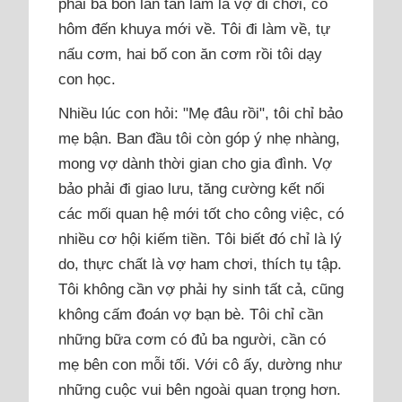
phải ba bốn lần tan làm là vợ đi chơi, có
hôm đến khuya mới về. Tôi đi làm về, tự
nấu cơm, hai bố con ăn cơm rồi tôi dạy
con học.
Nhiều lúc con hỏi: "Mẹ đâu rồi", tôi chỉ bảo
mẹ bận. Ban đầu tôi còn góp ý nhẹ nhàng,
mong vợ dành thời gian cho gia đình. Vợ
bảo phải đi giao lưu, tăng cường kết nối
các mối quan hệ mới tốt cho công việc, có
nhiều cơ hội kiếm tiền. Tôi biết đó chỉ là lý
do, thực chất là vợ ham chơi, thích tụ tập.
Tôi không cần vợ phải hy sinh tất cả, cũng
không cấm đoán vợ bạn bè. Tôi chỉ cần
những bữa cơm có đủ ba người, cần có
mẹ bên con mỗi tối. Với cô ấy, dường như
những cuộc vui bên ngoài quan trọng hơn.