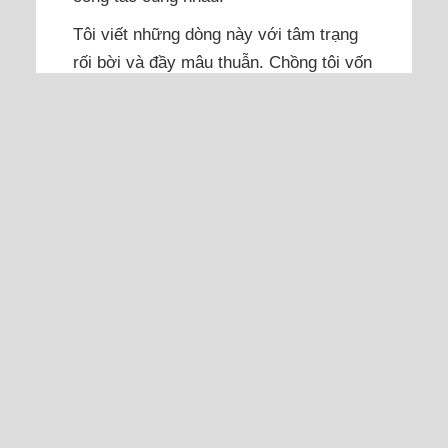
Tôi viết những dòng này với tâm trạng
rối bời và đầy mâu thuẫn. Chồng tôi vốn
không phải mẫu đàn ông chung thủy vì
trước đây anh đôi lần có những mối
quan hệ ngoài luồng khiến tôi rất thất
vọng và mất niềm tin. Không dừng ở đó,
vài tháng trước, anh lại ngoại tình với
một chị...
Đọc thêm
Chồng công tác xa, tôi sợ lại
phải sống cùng bố mẹ anh
Anh và mọi người sợ tôi không lo nổi