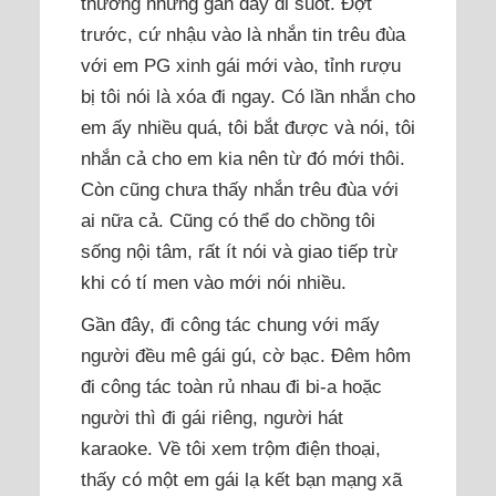
thường nhưng gần đây đi suốt. Đợt
trước, cứ nhậu vào là nhắn tin trêu đùa
với em PG xinh gái mới vào, tỉnh rượu
bị tôi nói là xóa đi ngay. Có lần nhắn cho
em ấy nhiều quá, tôi bắt được và nói, tôi
nhắn cả cho em kia nên từ đó mới thôi.
Còn cũng chưa thấy nhắn trêu đùa với
ai nữa cả. Cũng có thể do chồng tôi
sống nội tâm, rất ít nói và giao tiếp trừ
khi có tí men vào mới nói nhiều.
Gần đây, đi công tác chung với mấy
người đều mê gái gú, cờ bạc. Đêm hôm
đi công tác toàn rủ nhau đi bi-a hoặc
người thì đi gái riêng, người hát
karaoke. Về tôi xem trộm điện thoại,
thấy có một em gái lạ kết bạn mạng xã