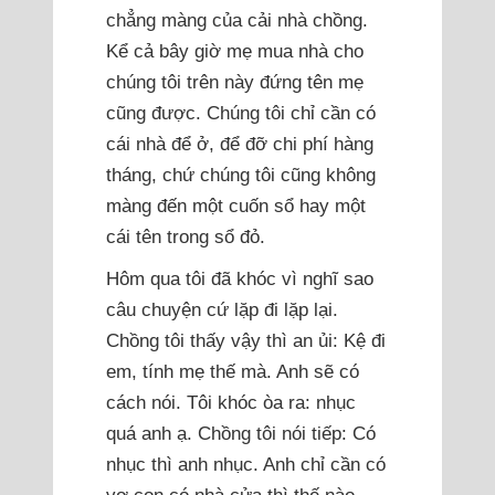
chẳng màng của cải nhà chồng.
Kể cả bây giờ mẹ mua nhà cho
chúng tôi trên này đứng tên mẹ
cũng được. Chúng tôi chỉ cần có
cái nhà để ở, để đỡ chi phí hàng
tháng, chứ chúng tôi cũng không
màng đến một cuốn sổ hay một
cái tên trong sổ đỏ.
Hôm qua tôi đã khóc vì nghĩ sao
câu chuyện cứ lặp đi lặp lại.
Chồng tôi thấy vậy thì an ủi: Kệ đi
em, tính mẹ thế mà. Anh sẽ có
cách nói. Tôi khóc òa ra: nhục
quá anh ạ. Chồng tôi nói tiếp: Có
nhục thì anh nhục. Anh chỉ cần có
vợ con có nhà cửa thì thế nào