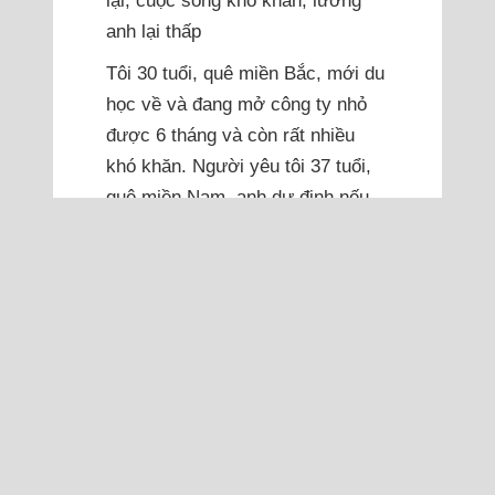
lại, cuộc sống khó khăn, lương
anh lại thấp
Tôi 30 tuổi, quê miền Bắc, mới du
học về và đang mở công ty nhỏ
được 6 tháng và còn rất nhiều
khó khăn. Người yêu tôi 37 tuổi,
quê miền Nam, anh dự định nếu
về nước sẽ xin làm giảng viên ở
trường cũ tại Sài Gòn, lương
khoảng 10 triệu đồng mỗi tháng.
Chúng tôi quen nhau hai năm
trước ở nước ngoài...
Đọc thêm