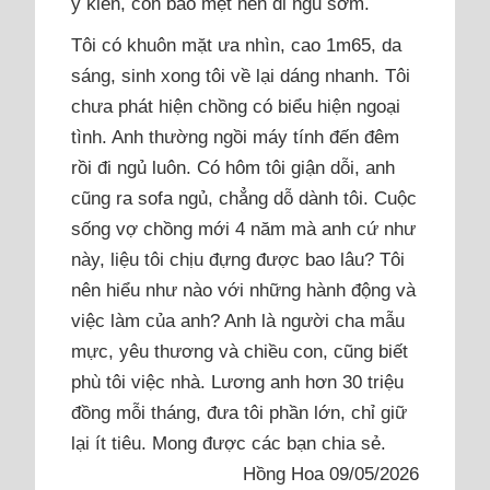
ý kiến, còn bảo mệt nên đi ngủ sớm.
Tôi có khuôn mặt ưa nhìn, cao 1m65, da
sáng, sinh xong tôi về lại dáng nhanh. Tôi
chưa phát hiện chồng có biểu hiện ngoại
tình. Anh thường ngồi máy tính đến đêm
rồi đi ngủ luôn. Có hôm tôi giận dỗi, anh
cũng ra sofa ngủ, chẳng dỗ dành tôi. Cuộc
sống vợ chồng mới 4 năm mà anh cứ như
này, liệu tôi chịu đựng được bao lâu? Tôi
nên hiểu như nào với những hành động và
việc làm của anh? Anh là người cha mẫu
mực, yêu thương và chiều con, cũng biết
phù tôi việc nhà. Lương anh hơn 30 triệu
đồng mỗi tháng, đưa tôi phần lớn, chỉ giữ
lại ít tiêu. Mong được các bạn chia sẻ.
Hồng Hoa 09/05/2026