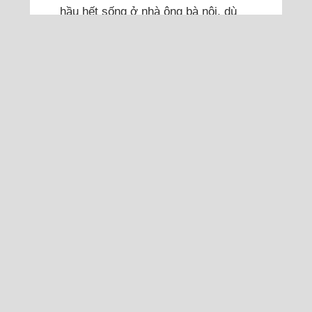
hầu hết sống ở nhà ông bà nội, dù
nhà tôi và nhà ông bà chỉ cách nhau
vài chục mét. Cả tuổi thơ tôi cơ
cực, nhà nghèo nhưng bố không gửi
tiền cho mẹ nuôi chị em...
Đọc thêm
Tôi biết ứng xử hơn sau
sai lầm nhường nhà cho
bạn
Tôi học được rất nhiều từ sự cùng
cực của mình. Tôi đã sống mãnh liệt