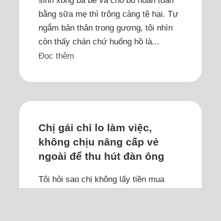
sinh xong ba bé và cho bú hoàn toàn
bằng sữa mẹ thì trông càng tệ hại. Tự
ngắm bản thân trong gương, tôi nhìn
còn thấy chán chứ huống hồ là...
Đọc thêm
Chị gái chỉ lo làm việc,
không chịu nâng cấp vẻ
ngoài để thu hút đàn ông
Tôi hỏi sao chị không lấy tiền mua
thêm đồ hay đầu tư mỹ phẩm, chị cười
trừ là để dành đó mua vàng mua đất.