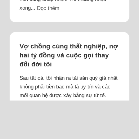
xong...
Đọc thêm
Vợ chồng cùng thất nghiệp, nợ
hai tỷ đồng và cuộc gọi thay
đổi đời tôi
Sau tất cả, tôi nhận ra tài sản quý giá nhất
không phải tiền bạc mà là uy tín và các
mối quan hệ được xây bằng sự tử tế.
Đọc bài viết về hai vợ chồng 37 tuổi thất
nghiệp muốn bỏ phố về quê, tôi thật sự
đồng cảm. Có lúc tôi đã nghĩ, bài báo ấy
giống như đang kể về gia đình mình đúng