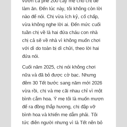
vườn cà phê 200 cây mẹ cho chị để
làm ăn. Đến lúc này, tôi không còn lời
nào để nói. Chị vừa ích kỷ, cố chấp,
vừa không nghe lời ai. Đến mức cuối
tuần chị về là hai đứa cháu con nhà
chị cả sẽ về nhà vì không muốn chơi
với dì do toàn bị dì chửi, theo lời hai
đứa nói.
Cuối năm 2025, chị nói không chơi
nữa và đã bỏ được cờ bạc. Nhưng
đêm 30 Tết bước sang năm mới 2026
vừa rồi, chị và mẹ cãi nhau chỉ vì một
bình cắm hoa. Ý mẹ tôi là muốn mượn
để ra đồng thắp hương, chị đập vỡ
bình hoa và khiến mẹ dẫm phải. Tôi
tức điên người nhưng vì là Tết nên bỏ