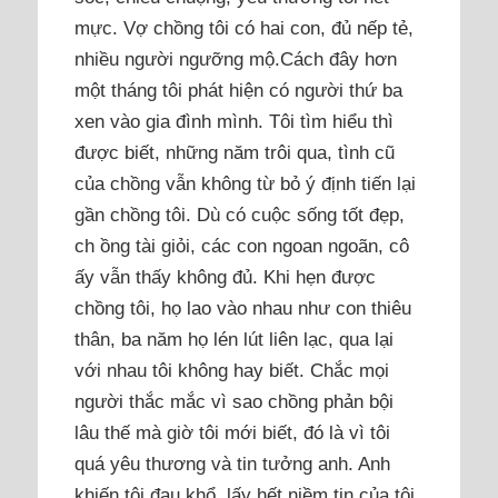
mực. Vợ chồng tôi có hai con, đủ nếp tẻ,
nhiều người ngưỡng mộ.Cách đây hơn
một tháng tôi phát hiện có người thứ ba
xen vào gia đình mình. Tôi tìm hiểu thì
được biết, những năm trôi qua, tình cũ
của chồng vẫn không từ bỏ ý định tiến lại
gần chồng tôi. Dù có cuộc sống tốt đẹp,
ch ồng tài giỏi, các con ngoan ngoãn, cô
ấy vẫn thấy không đủ. Khi hẹn được
chồng tôi, họ lao vào nhau như con thiêu
thân, ba năm họ lén lút liên lạc, qua lại
với nhau tôi không hay biết. Chắc mọi
người thắc mắc vì sao chồng phản bội
lâu thế mà giờ tôi mới biết, đó là vì tôi
quá yêu thương và tin tưởng anh. Anh
khiến tôi đau khổ, lấy hết niềm tin của tôi.