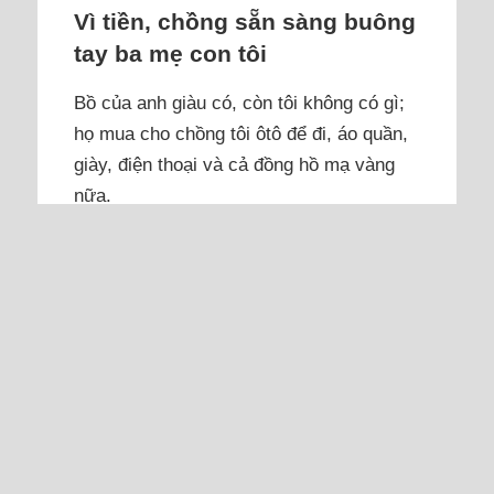
Vì tiền, chồng sẵn sàng buông
tay ba mẹ con tôi
Bồ của anh giàu có, còn tôi không có gì;
họ mua cho chồng tôi ôtô để đi, áo quần,
giày, điện thoại và cả đồng hồ mạ vàng
nữa.
Tôi là người phụ nữ 46 tuổi, có gia đình
và hai con gái lớn. Tôi yêu chồng và rất
tin tưởng anh. Vợ chồng lấy nhau 19
năm, cãi nhau có, đánh nhau có nhưng
chưa từng nghĩ sẽ ly hôn. Vì làm ăn thua
lỗ, tôi vay tín dụng đen, mới trả được một
nửa thì tôi...
Đọc thêm