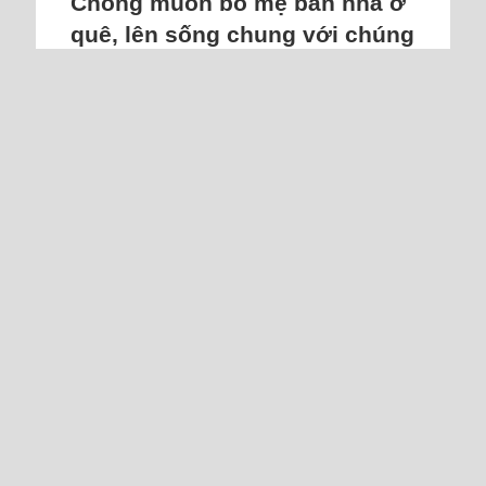
Chồng muốn bố mẹ bán nhà ở
quê, lên sống chung với chúng
tôi
Tôi hiểu tấm lòng hiếu thảo của chồng,
nhưng nghe anh nói muốn đón bố mẹ lên
sống cùng, tôi không khỏi lo lắng.
Tôi 34 tuổi, kết hôn tám năm, có hai con
học tiểu học. Vợ chồng tôi làm việc tại Hà
Nội, ở trong căn hộ chung cư 67 m² mua
trả góp. Bố mẹ chồng sống ở quê, cách
nhà chúng tôi khoảng 100 km. Gần đây,
sức khỏe bố mẹ yếu đi rõ rệt. Bố từng bị
tai biến nhẹ, đi lại khó...
Đọc thêm