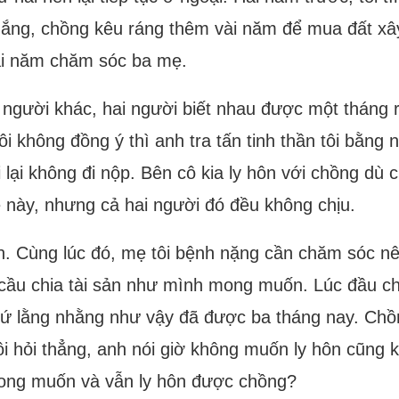
ố gắng, chồng kêu ráng thêm vài năm để mua đất xây
ài năm chăm sóc ba mẹ.
 người khác, hai người biết nhau được một tháng r
i không đồng ý thì anh tra tấn tinh thần tôi bằng
 lại không đi nộp. Bên cô kia ly hôn với chồng dù
 này, nhưng cả hai người đó đều không chịu.
hôn. Cùng lúc đó, mẹ tôi bệnh nặng cần chăm sóc nê
u cầu chia tài sản như mình mong muốn. Lúc đầu c
 cứ lằng nhằng như vậy đã được ba tháng nay. Chồ
i hỏi thẳng, anh nói giờ không muốn ly hôn cũng k
mong muốn và vẫn ly hôn được chồng?