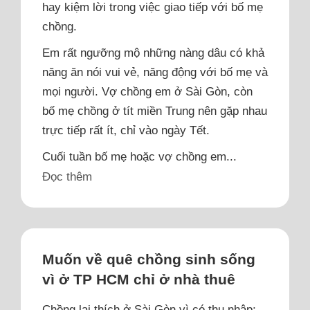
hay kiệm lời trong việc giao tiếp với bố mẹ
chồng.
Em rất ngưỡng mộ những nàng dâu có khả
năng ăn nói vui vẻ, năng động với bố mẹ và
mọi người. Vợ chồng em ở Sài Gòn, còn
bố mẹ chồng ở tít miền Trung nên gặp nhau
trực tiếp rất ít, chỉ vào ngày Tết.
Cuối tuần bố mẹ hoặc vợ chồng em...
Đọc thêm
Muốn về quê chồng sinh sống
vì ở TP HCM chỉ ở nhà thuê
Chồng lại thích ở Sài Gòn vì có thu nhập;