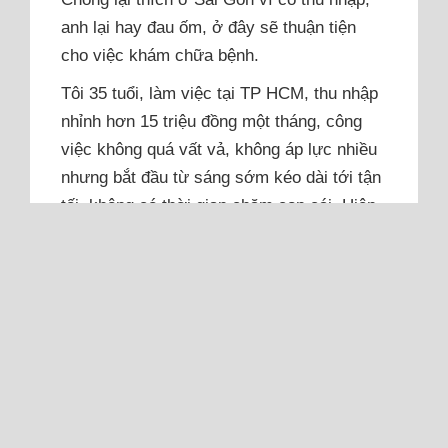
anh lại hay đau ốm, ở đây sẽ thuận tiện
cho việc khám chữa bệnh.
Tôi 35 tuổi, làm việc tại TP HCM, thu nhập
nhỉnh hơn 15 triệu đồng một tháng, công
việc không quá vất vả, không áp lực nhiều
nhưng bắt đầu từ sáng sớm kéo dài tới tận
tối, không có thời gian chăm con cái. Hiện
tại vợ chồng chưa có nhà ở Sài Gòn, đang
ở nhờ nhà người...
Đọc thêm
Chồng muốn cho thuê nhà để
lấy tiền du lịch