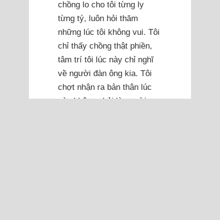
chồng lo cho tôi từng ly
từng tý, luôn hỏi thăm
những lúc tôi không vui. Tôi
chỉ thấy chồng thật phiền,
tâm trí tôi lúc này chỉ nghĩ
về người đàn ông kia. Tôi
chợt nhận ra bản thân lúc
này không phải là người mẹ
tốt, không phải là người của
gia đình.
Rồi chuyện gì đến cũng
đến, chồng tôi biết chuyện,
anh rất giận, chúng tôi cãi
nhau to, anh trách sao lại
lừa dối anh. Tôi cố gắng vui
vẻ nói chồng chấp nhận