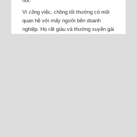
nổi.
Vì công việc, chồng tôi thường có mối
quan hệ với mấy người bên doanh
nghiệp. Họ rất giàu và thường xuyên gái
gú. Chồng tôi hay ngồi nhậu cùng mấy
người đó ở quán trong phòng vip hoặc
karaoke ôm và có gái tiếp. Mỗi khi đi
về, anh thú nhận là đi như vậy, vì công
việc,...
Đọc thêm
Anh rể trách chúng tôi bán
mảnh đất chung không bàn