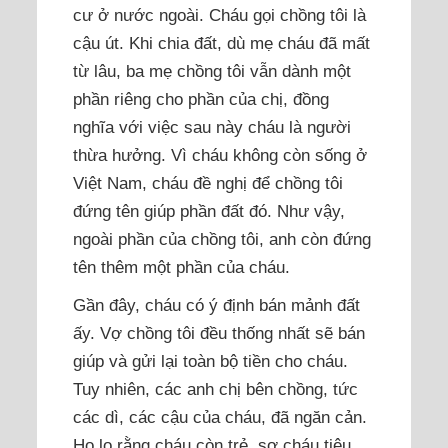
cư ở nước ngoài. Cháu gọi chồng tôi là
cậu út. Khi chia đất, dù mẹ cháu đã mất
từ lâu, ba mẹ chồng tôi vẫn dành một
phần riêng cho phần của chị, đồng
nghĩa với việc sau này cháu là người
thừa hưởng. Vì cháu không còn sống ở
Việt Nam, cháu đề nghị để chồng tôi
đứng tên giúp phần đất đó. Như vậy,
ngoài phần của chồng tôi, anh còn đứng
tên thêm một phần của cháu.
Gần đây, cháu có ý định bán mảnh đất
ấy. Vợ chồng tôi đều thống nhất sẽ bán
giúp và gửi lại toàn bộ tiền cho cháu.
Tuy nhiên, các anh chị bên chồng, tức
các dì, các cậu của cháu, đã ngăn cản.
Họ lo rằng cháu còn trẻ, sợ cháu tiêu