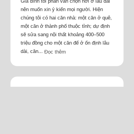
Gia đình tôi phân vân chọn nơi ở lâu dài
nên muốn xin ý kiến mọi người. Hiện
chúng tôi có hai căn nhà: một căn ở quê,
một căn ở thành phố thuộc tỉnh; dự định
sẽ sửa sang nội thất khoảng 400–500
triệu đồng cho một căn để ở ổn định lâu
dài, căn...
Đọc thêm
Tôi có nên từ bỏ trường tốt
cho con ở thành phố để về
quê
Tôi muốn về quê cho gần cha mẹ, lại có
nhà cửa sẵn, không phải thuê mướn,