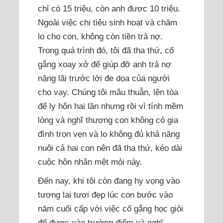
chỉ có 15 triệu, còn anh được 10 triệu.
Ngoài việc chi tiêu sinh hoạt và chăm
lo cho con, không còn tiền trả nợ.
Trong quá trình đó, tôi đã tha thứ, cố
gắng xoay xở để giúp đỡ anh trả nợ
nặng lãi trước lời đe dọa của người
cho vay. Chúng tôi mâu thuẫn, lên tòa
để ly hôn hai lần nhưng rồi vì tính mềm
lòng và nghĩ thương con không có gia
đình trọn vẹn và lo không đủ khả năng
nuôi cả hai con nên đã tha thứ, kéo dài
cuộc hôn nhân mệt mỏi này.
Đến nay, khi tôi còn đang hy vọng vào
tương lai tươi đẹp lúc con bước vào
năm cuối cấp với việc cố gắng học giỏi
để được vào trường điểm và nghĩ