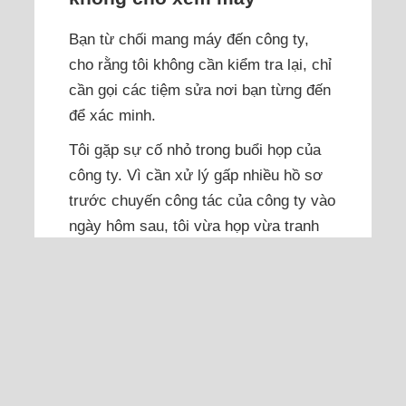
Bạn từ chối mang máy đến công ty,
cho rằng tôi không cần kiểm tra lại, chỉ
cần gọi các tiệm sửa nơi bạn từng đến
để xác minh.
Tôi gặp sự cố nhỏ trong buổi họp của
công ty. Vì cần xử lý gấp nhiều hồ sơ
trước chuyến công tác của công ty vào
ngày hôm sau, tôi vừa họp vừa tranh
thủ ký duyệt chứng từ. Do hồ sơ rất
nhiều nên tôi có xê dịch máy tính cá
nhân để lấy chỗ kê tài...
Đọc thêm