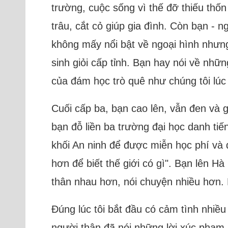
trường, cuộc sống vì thế đỡ thiếu thốn
trâu, cắt cỏ giúp gia đình. Còn bạn - n
không mấy nổi bật về ngoại hình nhưng 
sinh giỏi cấp tỉnh. Bạn hay nói về nhữ
của đám học trò quê như chúng tôi lúc
Cuối cấp ba, bạn cao lên, vẫn đen và g
bạn đỗ liền ba trường đại học danh t
khối An ninh để được miễn học phí và
hơn để biết thế giới có gì". Bạn lên Hà
thân nhau hơn, nói chuyện nhiều hơn. Bạ
Đúng lúc tôi bắt đầu có cảm tình nhiều 
người thân đã nói những lời xúc phạm,