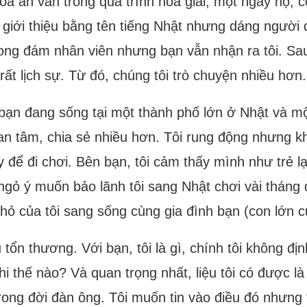
òa án vẫn trong quá trình hòa giải, một ngày nọ, cô
 giới thiệu bằng tên tiếng Nhật nhưng dáng người q
trong đám nhân viên nhưng bạn vẫn nhận ra tôi. Sa
 rất lịch sự. Từ đó, chúng tôi trò chuyện nhiều hơn.
bạn đang sống tại một thành phố lớn ở Nhật và một
quan tâm, chia sẻ nhiều hơn. Tôi rung động nhưng 
 để đi chơi. Bên bạn, tôi cảm thấy mình như trẻ lại
gỏ ý muốn bảo lãnh tôi sang Nhật chơi vài tháng 
ỏ của tôi sang sống cùng gia đình bạn (con lớn của
 tổn thương. Với bạn, tôi là gì, chính tôi không đ
hi thế nào? Và quan trọng nhất, liệu tôi có được l
rong đời đàn ông. Tôi muốn tin vào điều đó nhưng t