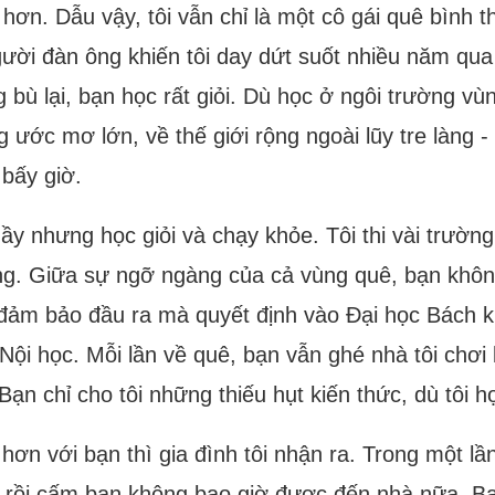
 hơn. Dẫu vậy, tôi vẫn chỉ là một cô gái quê bình t
gười đàn ông khiến tôi day dứt suốt nhiều năm qua 
bù lại, bạn học rất giỏi. Dù học ở ngôi trường vù
ng ước mơ lớn, về thế giới rộng ngoài lũy tre làng 
 bấy giờ.
ầy nhưng học giỏi và chạy khỏe. Tôi thi vài trườn
iếng. Giữa sự ngỡ ngàng của cả vùng quê, bạn khô
 đảm bảo đầu ra mà quyết định vào Đại học Bách 
 Nội học. Mỗi lần về quê, bạn vẫn ghé nhà tôi chơi
n chỉ cho tôi những thiếu hụt kiến thức, dù tôi họ
hơn với bạn thì gia đình tôi nhận ra. Trong một lầ
 rồi cấm bạn không bao giờ được đến nhà nữa. Bạn 