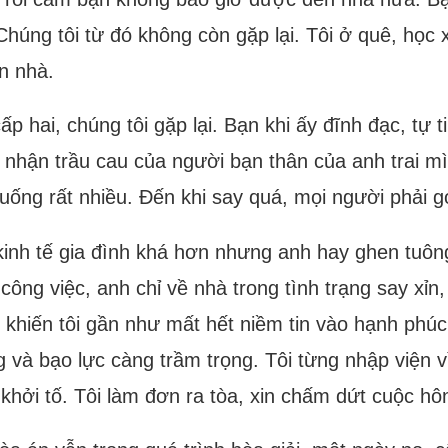
úng tôi từ đó không còn gặp lại. Tôi ở quê, học x
n nhà.
p hai, chúng tôi gặp lại. Bạn khi ấy đĩnh đạc, tự t
đã nhận trầu cau của người bạn thân của anh trai 
 uống rất nhiều. Đến khi say quá, mọi người phải g
, kinh tế gia đình khá hơn nhưng anh hay ghen tuô
ông việc, anh chỉ về nhà trong tình trạng say xỉn, 
 khiến tôi gần như mất hết niềm tin vào hạnh phúc
g và bạo lực càng trầm trọng. Tôi từng nhập viện 
ị khởi tố. Tôi làm đơn ra tòa, xin chấm dứt cuộc h