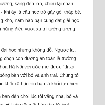
hường, sáng đến lớp, chiều lại chăn
- khi ấy là cậu học trò gầy gò, thấp bé,
ng khó, năm nào bạn cũng đạt giải học
- những điều vượt xa trí tưởng tượng
g đại học nhưng không đỗ. Ngược lại,
ng chọn con đường an toàn là trường
khoa Hà Nội với ước mơ được "đi xa
 bóng bàn với bố và anh trai. Chúng tôi
c khối xã hội còn bạn là khối tự nhiên.
n bạn đến chơi lúc tôi vắng nhà, bố và
viết cho tôi một bức thư từ biệt.