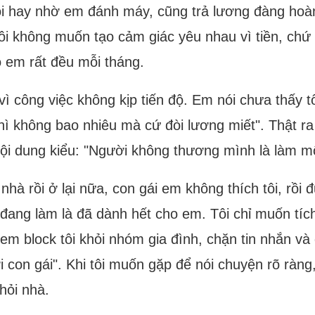
 tôi hay nhờ em đánh máy, cũng trả lương đàng hoàn
Tôi không muốn tạo cảm giác yêu nhau vì tiền, chứ 
 em rất đều mỗi tháng.
ì công việc không kịp tiến độ. Em nói chưa thấy tô
ì không bao nhiêu mà cứ đòi lương miết". Thật ra lú
nội dung kiểu: "Người không thương mình là làm m
hà rồi ở lại nữa, con gái em không thích tôi, rồi đ
i đang làm là đã dành hết cho em. Tôi chỉ muốn tíc
m block tôi khỏi nhóm gia đình, chặn tin nhắn và đ
ời con gái". Khi tôi muốn gặp để nói chuyện rõ ràn
hỏi nhà.