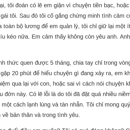
ại, tôi đoán có lẽ em giận vì chuyện tiền bạc, hoặc
 gái tôi. Sau đó tôi cố gắng chứng minh tình cảm
oàn bộ lương để em quản lý, tôi chỉ giữ lại một ít 
 níu kéo nữa. Em cảm thấy không còn yêu anh. Anh
nh thức quen được 5 tháng, chia tay chỉ trong vò
ho gặp 20 phút để hiểu chuyện gì đang xảy ra, em k
nhiệm qua lại với con, hoặc sai vì cách nói chuyện 
đớn này. Có lẽ lỗi là do tôi đã đặt quá nhiều niềm 
 một cách lạnh lùng và tàn nhẫn. Tôi chỉ mong quý
 về bản thân và trong tình yêu.