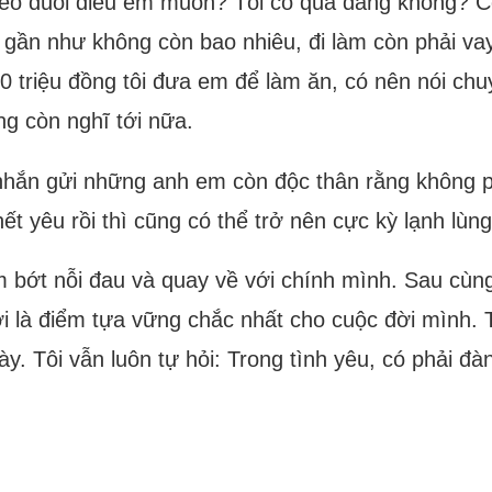
heo đuổi điều em muốn? Tôi có quá đáng không? Có
ôi gần như không còn bao nhiêu, đi làm còn phải va
0 triệu đồng tôi đưa em để làm ăn, có nên nói chu
ng còn nghĩ tới nữa.
hắn gửi những anh em còn độc thân rằng không ph
hết yêu rồi thì cũng có thể trở nên cực kỳ lạnh lùn
ảm bớt nỗi đau và quay về với chính mình. Sau cùng
i là điểm tựa vững chắc nhất cho cuộc đời mình. 
y. Tôi vẫn luôn tự hỏi: Trong tình yêu, có phải đà