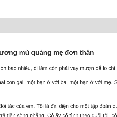
u đương mù quáng mẹ đơn thân
còn bao nhiêu, đi làm còn phải vay mượn để lo chi 
ai con gái, một bạn ở với ba, một bạn ở với mẹ. 
đối tác của em. Tôi là đại diện cho một tập đoàn q
 trả tiền sòng phẳng. Cô ấy cố tình theo đuổi tôi, c