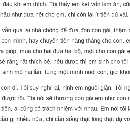
cứ đâu khi em thích. Tôi thấy em kẹt vốn làm ăn, 
hầu như đưa hết cho em, chỉ còn lại ít tiền đủ xài.
ẫn qua lại nhà chồng để đưa đón con gái, thậm ch
m con mình, hay chuyển tiền hàng tháng cho con, em
ựa giúp, mua cho hai đứa hai bộ, một cho con gái 
ẻ rằng rất thích bé, nếu được thì em sinh cho tôi 
ã sinh mổ hai lần, từng một mình nuôi con, giờ k
 con đi. Tôi suy nghĩ lại, nịnh em nguôi giận. Tôi ng
 được rồi. Tôi nói sẽ thương con gái em như con 
tiền, ai cũng có trách nhiệm với nhau. Em nói tôi 
u gì nhiều nữa, chỉ cần sống thật lòng thật dạ với