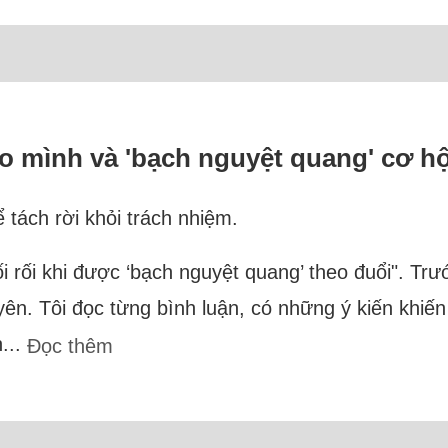
ho mình và 'bạch nguyệt quang' cơ hộ
ể tách rời khỏi trách nhiệm.
i bối rối khi được ‘bạch nguyệt quang’ theo đuổi". Tr
ên. Tôi đọc từng bình luận, có những ý kiến khiến t
n...
Đọc thêm