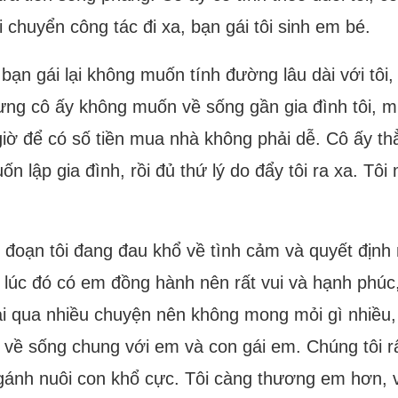
ôi chuyển công tác đi xa, bạn gái tôi sinh em bé.
 bạn gái lại không muốn tính đường lâu dài với tôi,
ưng cô ấy không muốn về sống gần gia đình tôi, m
giờ để có số tiền mua nhà không phải dễ. Cô ấy thẳn
uốn lập gia đình, rồi đủ thứ lý do đẩy tôi ra xa. T
i đoạn tôi đang đau khổ về tình cảm và quyết định 
ôi lúc đó có em đồng hành nên rất vui và hạnh ph
ải qua nhiều chuyện nên không mong mỏi gì nhiều, c
ôi về sống chung với em và con gái em. Chúng tôi
gánh nuôi con khổ cực. Tôi càng thương em hơn, v