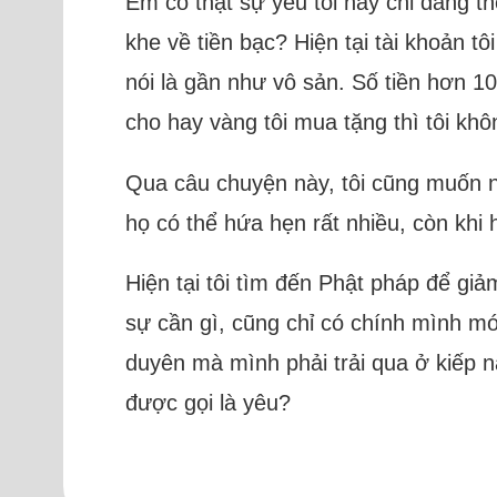
Em có thật sự yêu tôi hay chỉ đang t
khe về tiền bạc? Hiện tại tài khoản t
nói là gần như vô sản. Số tiền hơn 10
cho hay vàng tôi mua tặng thì tôi khô
Qua câu chuyện này, tôi cũng muốn n
họ có thể hứa hẹn rất nhiều, còn khi 
Hiện tại tôi tìm đến Phật pháp để gi
sự cần gì, cũng chỉ có chính mình mớ
duyên mà mình phải trải qua ở kiếp nà
được gọi là yêu?