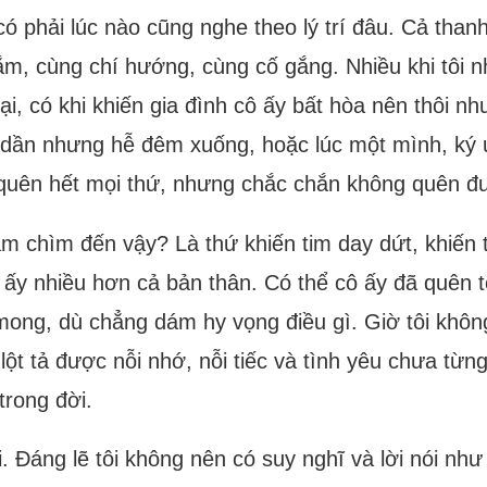
 phải lúc nào cũng nghe theo lý trí đâu. Cả thanh
ắm, cùng chí hướng, cùng cố gắng. Nhiều khi tôi n
ệ lại, có khi khiến gia đình cô ấy bất hòa nên thôi 
 dần nhưng hễ đêm xuống, hoặc lúc một mình, ký ứ
ẫn, quên hết mọi thứ, nhưng chắc chắn không quên đ
m chìm đến vậy? Là thứ khiến tim day dứt, khiến tâm
ô ấy nhiều hơn cả bản thân. Có thể cô ấy đã quên
ong, dù chẳng dám hy vọng điều gì. Giờ tôi không 
ột tả được nỗi nhớ, nỗi tiếc và tình yêu chưa từng 
trong đời.
ôi. Đáng lẽ tôi không nên có suy nghĩ và lời nói như