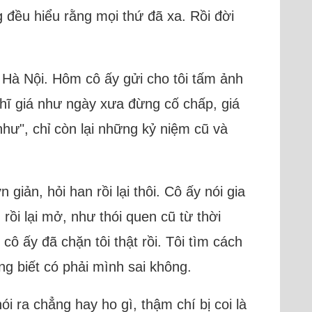
ng đều hiểu rằng mọi thứ đã xa. Rồi đời
 Hà Nội. Hôm cô ấy gửi cho tôi tấm ảnh
nghĩ giá như ngày xưa đừng cố chấp, giá
hư", chỉ còn lại những kỷ niệm cũ và
 giản, hỏi han rồi lại thôi. Cô ấy nói gia
ồi lại mở, như thói quen cũ từ thời
cô ấy đã chặn tôi thật rồi. Tôi tìm cách
ng biết có phải mình sai không.
i ra chẳng hay ho gì, thậm chí bị coi là