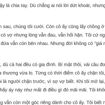
ậy là chia tay. Dù chẳng ai nói lời dứt khoát, như
 sau, chúng tôi cưới. Còn cô ấy cũng lấy chồng ở
đã có vợ nhưng lòng vẫn đau, vẫn hối hận. Tôi cứ 
i đứa vẫn còn bên nhau. Nhưng đời không có "giá n
 dù cả hai đều có gia đình. Bí mật thôi, vài câu đơn
hương vừa lo. Từng có thời điểm cô ấy chặn tôi, r
là người chặn trước, vì sợ vợ biết. Khi tôi mở lại, 
hấy áy náy như mất đi điều gì đó mãi mãi. Tôi khô
 vẫn còn một góc riêng dành cho cô ấy. Tôi biết nó