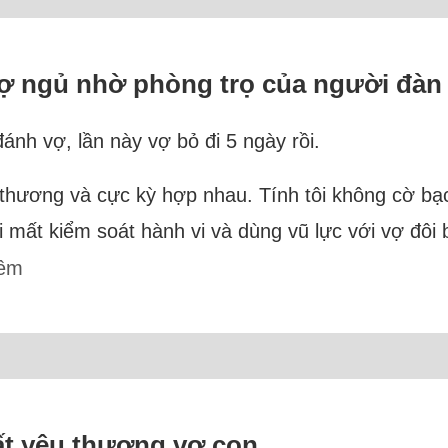
c vợ ngủ nhờ phòng trọ của người đàn
đánh vợ, lần này vợ bỏ đi 5 ngày rồi.
thương và cực kỳ hợp nhau. Tính tôi không cờ bạc 
i mất kiểm soát hành vi và dùng vũ lực với vợ đôi 
hêm
rất yêu thương vợ con