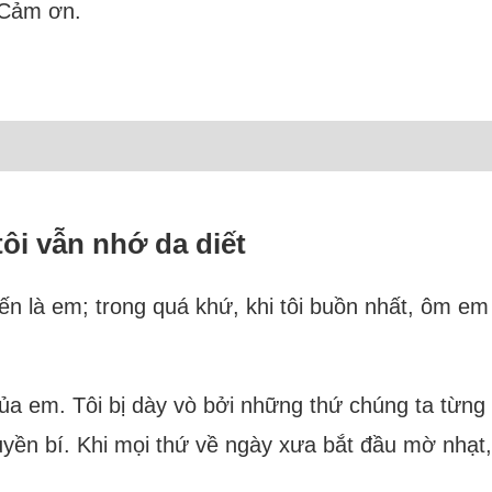
 Cảm ơn.
i vẫn nhớ da diết
ến là em; trong quá khứ, khi tôi buồn nhất, ôm em 
của em. Tôi bị dày vò bởi những thứ chúng ta từn
n bí. Khi mọi thứ về ngày xưa bắt đầu mờ nhạt, 