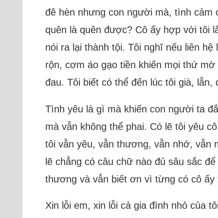
đê hèn nhưng con người mà, tình cảm có
quên là quên được? Cô ấy hợp với tôi l
nói ra lại thành tội. Tôi nghĩ nếu liên h
rộn, cơm áo gạo tiền khiến mọi thứ mờ
đau. Tôi biết có thể đến lúc tôi già, l
Tình yêu là gì mà khiến con người ta đắ
mà vẫn không thể phai. Có lẽ tôi yêu c
tôi vẫn yêu, vẫn thương, vẫn nhớ, vẫn m
lẽ chẳng có câu chữ nào đủ sâu sắc để l
thương và vẫn biết ơn vì từng có cô ấy 
Xin lỗi em, xin lỗi cả gia đình nhỏ của t