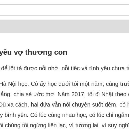
 yêu vợ thương con
ể lột tả được nỗi nhớ, nỗi tiếc và tình yêu chưa t
n Hà Nội học. Cô ấy học dưới tôi một năm, cùng tr
ắng, chia sẻ ước mơ. Năm 2017, tôi đi Nhật theo 
 xa cách, hai đứa vẫn nói chuyện suốt đêm, có hô
y bình yên. Có lúc cùng nhau học, có lúc chỉ ngắ
i chúng tôi ngừng liên lạc, vì tương lai, vì suy n