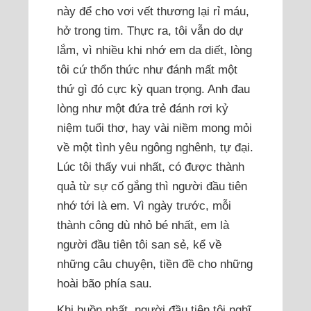
này để cho vơi vết thương lại rỉ máu,
hở trong tim. Thực ra, tôi vẫn do dự
lắm, vì nhiều khi nhớ em da diết, lòng
tôi cứ thổn thức như đánh mất một
thứ gì đó cực kỳ quan trọng. Anh đau
lòng như một đứa trẻ đánh rơi kỷ
niệm tuổi thơ, hay vài niềm mong mỏi
về một tình yêu ngông nghênh, tự đại.
Lúc tôi thấy vui nhất, có được thành
quả từ sự cố gắng thì người đầu tiên
nhớ tới là em. Vì ngày trước, mỗi
thành công dù nhỏ bé nhất, em là
người đầu tiên tôi san sẻ, kể về
những câu chuyện, tiền đề cho những
hoài bão phía sau.
Khi buồn nhất, người đầu tiên tôi nghĩ