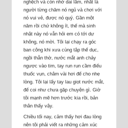
nghệch và còn nhớ dai lắm, nhất là
người từng chăm nó ngủ và chơi với
nó vui vẻ, được nó quý. Gần một
năm rồi chứ không ít, thế mà sinh
nhật này nó vẫn hỏi em có tới dự
không, nó mời. Tôi lại chạy ra góc
ban công khi xưa cùng tập thể dục,
ngồi thẫn thờ, nước mắt anh chảy
ngược vào tim, tay run run cầm điếu
thuốc vụn, châm vài hơi để cho nhẹ
lòng. Tôi lại lấy tay lau giọt nước mắt,
để coi như chưa gặp chuyện gì. Giờ
tôi mạnh mẽ hơn trước kia rồi, bản
thân thấy vậy.
Chiều tối nay, cảm thấy hơi đau lòng
nên tôi phải viết ra những cảm xúc