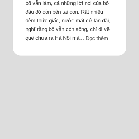
bố vẫn làm, cả những lời nói của bố
đâu đó còn bên tai con. Rất nhiều
đêm thức giấc, nước mắt cứ lăn dài,
nghĩ rằng bố vẫn còn sống, chỉ đi về
quê chưa ra Hà Nội mà...
Đọc thêm
Mỗi lần say, tôi lại nhớ việc
vợ ngủ nhờ phòng trọ của
người đàn ông lạ
Mỗi lần say, nhớ đến chuyện đó, tôi
lại đánh vợ, lần này vợ bỏ đi 5 ngày
rồi.