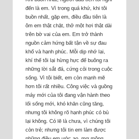
đến là em. Vì trong quá khứ, khi tôi
buồn nhất, gặp em, điều đầu tiên là
ôm em thật chặt, thở một hơi thật dài
trên bờ vai của em. Em trở thành
nguồn cảm hứng bất tận về sự đau
khổ và hạnh phúc. Mỗi dịp nhớ lại,
khí thế tôi lại hừng hực để buông ra
những lời sắt đá, cứng cỏi trong cuộc
sống. Vì tôi biết, em còn mạnh mẽ
hơn tôi rất nhiều. Công việc và guồng
máy mới của tôi đang vận hành theo
lối sống mới, khó khăn cũng tăng,
nhưng tôi không rõ hạnh phúc có bù
lại không. Có lẽ là chưa, vì chúng tôi
còn trẻ; nhưng tôi tin em làm được
những điều em ước ao, mơ mộng.