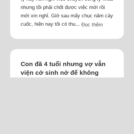
nhưng tôi phải chốt được việc mới rồi
mới xin nghỉ. Giờ sau mấy chục năm cày
cuốc, hiện nay tôi có thu...
Đọc thêm
Con đã 4 tuổi nhưng vợ vẫn
viện cớ sinh nở để không
giảm cân
Tôi lo vợ bị béo phì ảnh hưởng sức khỏe,
thêm nữa là đàn ông ai chẳng muốn có
vợ xinh.
Vợ tôi 34 tuổi, cao 1m55. Hồi mới cưới,
vợ nặng 60 kg. Tôi trân trọng tính tình