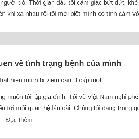
người đó. Thời gian đầu tôi cảm giác bứt dứt, khó 
ến khi xa nhau rồi tôi mới biết mình có tình cảm vớ
uen về tình trạng bệnh của mình
 phát hiện mình bị viêm gan B cấp một.
g muốn tôi lập gia đình. Tôi về Việt Nam nghỉ p
ến tới mối quan hệ lâu dài. Chúng tôi đang trong qu
...
Đọc thêm