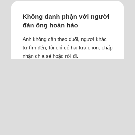
Không danh phận với người
đàn ông hoàn hảo
Anh không cần theo đuổi, người khác
tự tìm đến; tôi chỉ có hai lựa chọn, chấp
nhận chia sẻ hoặc rời đi.
Tại sao tôi mãi mắc kẹt trong một mối
quan hệ không thuộc về mình? Anh là
kiểu đàn ông ai nhìn vào cũng thấy "gần
như hoàn hảo": đẹp trai, thông minh,
kiếm tiền giỏi, biết chăm chút nhà cửa,
cư xử tử tế, khiêm tốn, có chí tiến thủ.
Chỉ có một khuyết điểm nhưng là
khuyết...
Đọc thêm