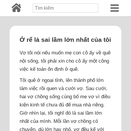
Ở rể là sai lầm lớn nhất của tôi
Vợ tôi nói nếu muốn mẹ con cô ấy về quê
nội sống, tôi phải xin cho cô ấy một công
việc kế toán ổn định ở quê.
Tôi quê ở ngoại tỉnh, lên thành phố lớn
làm việc rồi quen và cưới vợ. Sau cưới,
hai vợ chồng sống cùng bố mẹ vợ vì điều
kiện kinh tế chưa đủ để mua nhà riêng.
Giờ nhìn lại, tôi nghĩ đó là sai lầm lớn
nhất của mình. Mỗi lần vợ chồng có
chuyện, dù lớn hay nhỏ, vợ đều kể với