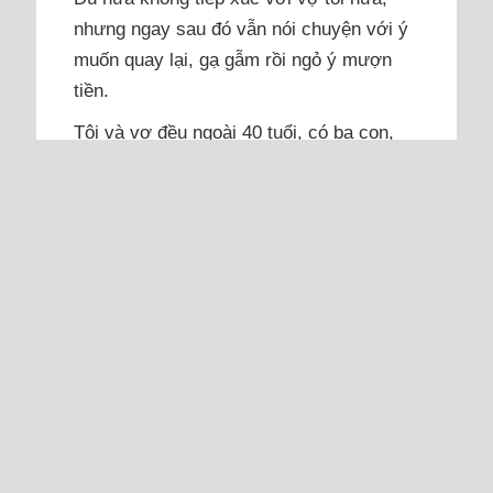
nhưng ngay sau đó vẫn nói chuyện với ý
muốn quay lại, gạ gẫm rồi ngỏ ý mượn
tiền.
Tôi và vợ đều ngoài 40 tuổi, có ba con,
đến một ngày, tôi phát hiện vợ ngoại tình.
Tôi sốc vì không nghĩ vợ mình lại như
thế. Vợ tôi ngoại tình với một người cùng
cơ quan đã có vợ. Khi phát hiện ra, tôi
quyết định tha thứ cho cả hai. Tôi cho
người đàn ông...
Đọc thêm
Sai lầm vì xây nhà trên đất của
mẹ chồng