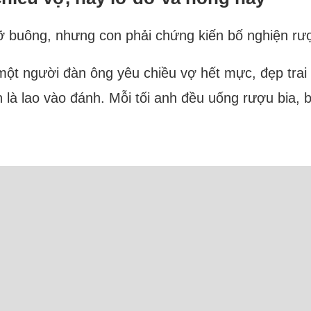
 buông, nhưng con phải chứng kiến bố nghiện rượ
 một người đàn ông yêu chiều vợ hết mực, đẹp tra
n là lao vào đánh. Mỗi tối anh đều uống rượu bia,
Trực tuyến: 28 Người và 6 Bot (4 Semrush, 2 Apple