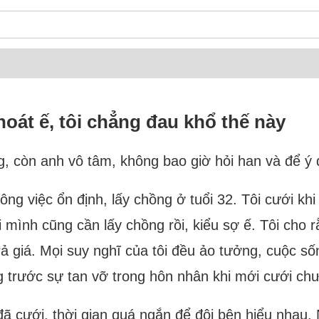
oát ế, tôi chẳng đau khổ thế này
g, còn anh vô tâm, không bao giờ hỏi han và để ý đ
ông việc ổn định, lấy chồng ở tuổi 32. Tôi cưới k
ổi mình cũng cần lấy chồng rồi, kiểu sợ ế. Tôi cho r
trả giá. Mọi suy nghĩ của tôi đều ảo tưởng, cuộc 
g trước sự tan vỡ trong hôn nhân khi mới cưới c
 đã cưới, thời gian quá ngắn để đôi bên hiểu nhau.