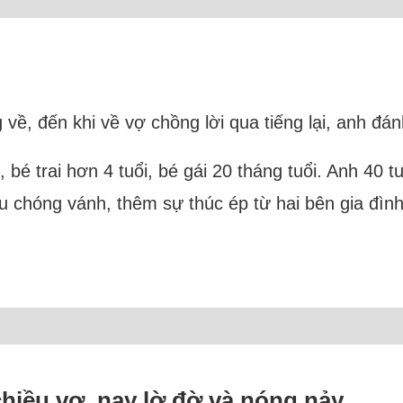
 về, đến khi về vợ chồng lời qua tiếng lại, anh đá
bé trai hơn 4 tuổi, bé gái 20 tháng tuổi. Anh 40 tu
u chóng vánh, thêm sự thúc ép từ hai bên gia đình
chiều vợ, nay lờ đờ và nóng nảy