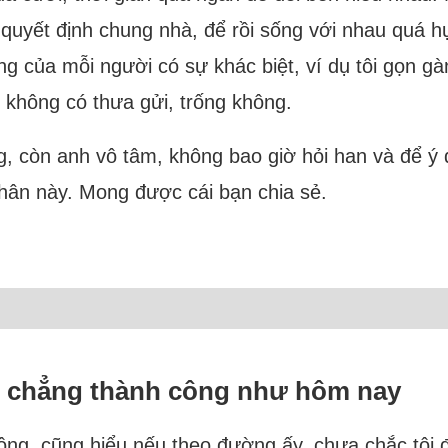
quyết định chung nhà, để rồi sống với nhau quá h
ng của mỗi người có sự khác biệt, ví dụ tôi gọn g
, không có thưa gửi, trống không.
ng, còn anh vô tâm, không bao giờ hỏi han và để ý 
hân này. Mong được cái bạn chia sẻ.
sẽ chẳng thành công như hôm nay
ng, cũng hiểu nếu theo đường ấy, chưa chắc tôi đã