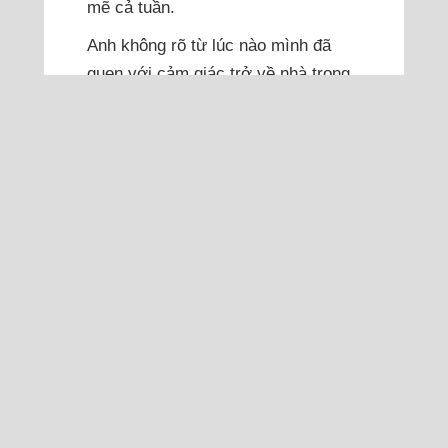
mẽ cả tuần.
Anh không rõ từ lúc nào mình đã
quen với cảm giác trở về nhà trong
im lặng, quen với ánh đèn bếp vẫn
sáng, tiếng con cười đùa trong
phòng, rồi vội vàng dọn cơm, dạy
con học, tắm rửa, đi ngủ. Cuộc sống
cứ thế đều đều trôi qua, tưởng là
bình yên nhưng thật ra có...
Đọc thêm
Nếu không vội lấy chồng